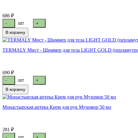
686 ₽
шт
-
+
В корзину
TERMALY Мист - Шиммер для тела LIGHT GOLD (перламутро
690 ₽
шт
-
+
В корзину
Монастырская аптека Крем для рук Мухомор 50 мл
281 ₽
шт
-
+