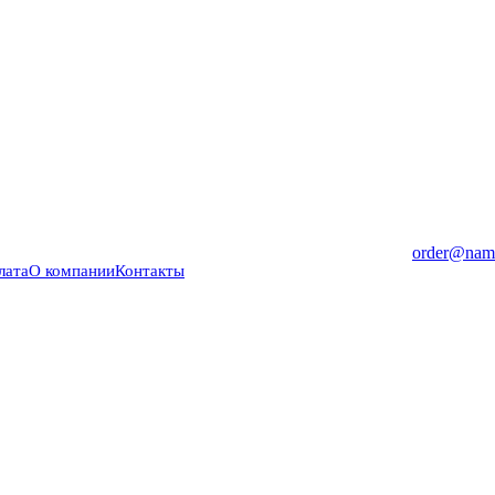
order@nama
лата
О компании
Контакты