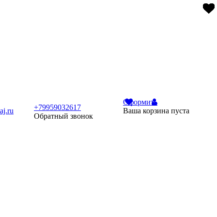
Оформить
+79959032617
j.ru
Ваша корзина пуста
Обратный звонок