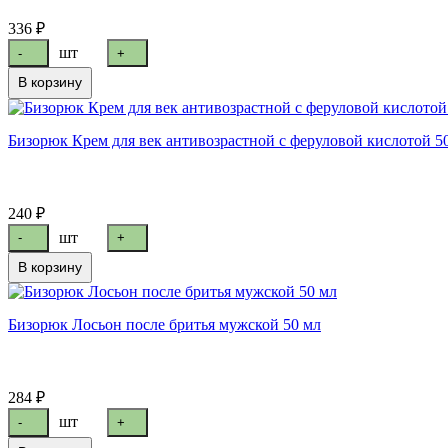
336 ₽
шт
-
+
В корзину
Бизорюк Крем для век антивозрастной с феруловой кислотой 5
240 ₽
шт
-
+
В корзину
Бизорюк Лосьон после бритья мужской 50 мл
284 ₽
шт
-
+