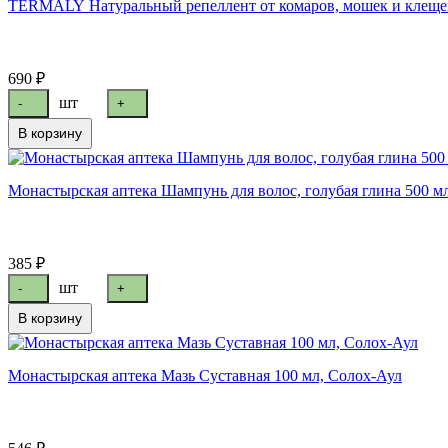
TERMALY Натуральный репеллент от комаров, мошек и клещей
690 ₽
шт
-
+
В корзину
Монастырская аптека Шампунь для волос, голубая глина 500 м
385 ₽
шт
-
+
В корзину
Монастырская аптека Мазь Суставная 100 мл, Солох-Аул