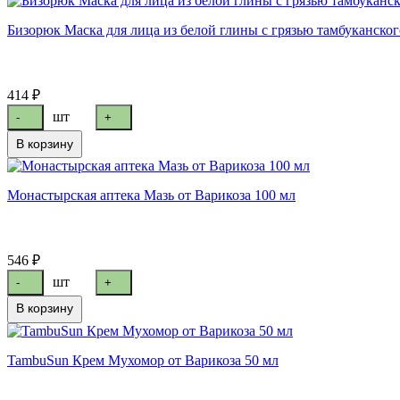
Бизорюк Маска для лица из белой глины с грязью тамбуканског
414 ₽
шт
-
+
В корзину
Монастырская аптека Мазь от Варикоза 100 мл
546 ₽
шт
-
+
В корзину
TambuSun Крем Мухомор от Варикоза 50 мл