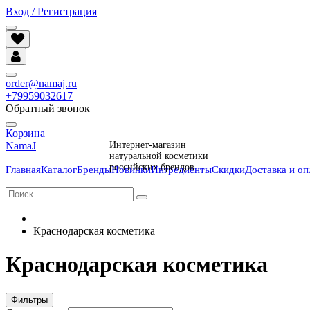
Вход / Регистрация
order@namaj.ru
+79959032617
Обратный звонок
Корзина
NamaJ
Интернет-магазин
натуральной косметики
российских брендов
Главная
Каталог
Бренды
Новинки
Ингредиенты
Скидки
Доставка и оп
Краснодарская косметика
Краснодарская косметика
Фильтры