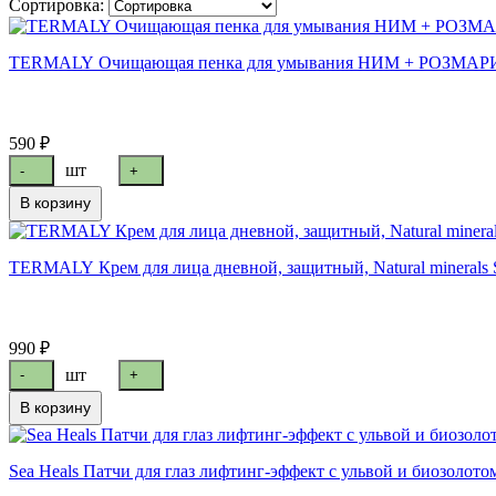
Сортировка:
TERMALY Очищающая пенка для умывания НИМ + РОЗМАРИ
590 ₽
шт
-
+
В корзину
TERMALY Крем для лица дневной, защитный, Natural minerals 
990 ₽
шт
-
+
В корзину
Sea Heals Патчи для глаз лифтинг-эффект с ульвой и биозолото