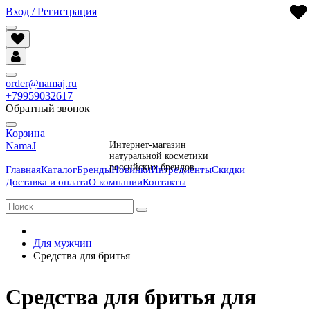
Вход / Регистрация
order@namaj.ru
+79959032617
Обратный звонок
Корзина
NamaJ
Интернет-магазин
натуральной косметики
российских брендов
Главная
Каталог
Бренды
Новинки
Ингредиенты
Скидки
Доставка и оплата
О компании
Контакты
Для мужчин
Средства для бритья
Средства для бритья для