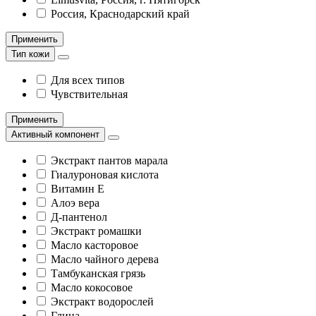
Россия, Краснодарский край
Применить
Тип кожи
Для всех типов
Чувствительная
Применить
Активный компонент
Экстракт пантов марала
Гиалуроновая кислота
Витамин Е
Алоэ вера
Д-пантенол
Экстракт ромашки
Масло касторовое
Масло чайного дерева
Тамбуканская грязь
Масло кокосовое
Экстракт водорослей
Глина