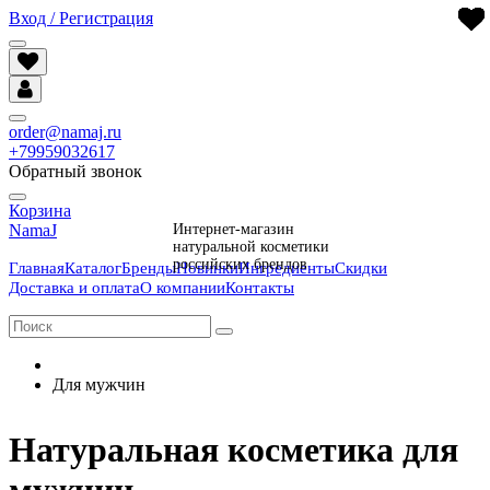
Вход / Регистрация
order@namaj.ru
+79959032617
Обратный звонок
Корзина
NamaJ
Интернет-магазин
натуральной косметики
российских брендов
Главная
Каталог
Бренды
Новинки
Ингредиенты
Скидки
Доставка и оплата
О компании
Контакты
Для мужчин
Натуральная косметика для