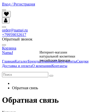
Вход / Регистрация
order@namaj.ru
+79959032617
Обратный звонок
Корзина
NamaJ
Интернет-магазин
натуральной косметики
российских брендов
Главная
Каталог
Бренды
Новинки
Ингредиенты
Скидки
Доставка и оплата
О компании
Контакты
Обратная связь
Обратная связь