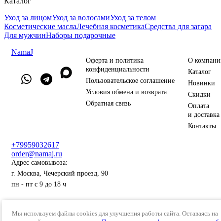
Каталог
Уход за лицом
Уход за волосами
Уход за телом
Косметические масла
Лечебная косметика
Средства для загара
Для мужчин
Наборы подарочные
NamaJ
Оферта и политика
О компани
конфиденциальности
Каталог
Пользовательское соглашение
Новинки
Условия обмена и возврата
Скидки
Обратная связь
Оплата
и доставка
Контакты
+79959032617
order@namaj.ru
Адрес самовывоза:
г. Москва, Чечерский проезд, 90
пн - пт с 9 до 18 ч
© 2022 - 2023 Интернет-магазин натуральной и органической
Мы используем файлы cookies для улучшения работы сайта. Оставаясь на
косметики российского производства