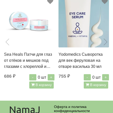
Sea Heals Патчи для глаз
Yodomedics Сыворотка
от отёков и мешков под
для век феруловая на
глазами с хлореллой и
отваре василька 30 мл
розой 60 шт
686 ₽
755 ₽
-
+
-
+
0
шт
0
шт
В корзину
В корзину
NamaJ
Оферта и политика
конфиденциальности