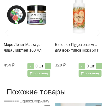
Море Лечит Маска для
Бизорюк Пудра энзимная
лица Лифтинг 100 мл
для всех типов кожи 50 г
454 ₽
320 ₽
-
+
-
+
0
шт
0
шт
В корзину
В корзину
Похожие товары
======= Liquid::DropArray