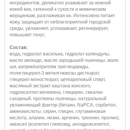
ингредиентов, деликатно ухаживает за нежной
кожей век, склонной к сухости и мимическим
морщинкам, разглаживая их. Интенсивно питает
кожу, защищает от неблагоприятной городской
среды, увлажняет, успокаивает, регенерирует,
повышает тонус.
Состав:
вода, гидролат василька, гидролат календулы,
масло авокадо, масло зародышей пшеницы, мало
ши, каприк/каприллик триглецириды,
полиглицерил-3 метилглюкозы дистеарат,
глицерил моностеарат, цетеариловый спирт,
масляный экстракт каштана конского,
гидроксиэтил мочевина, глицерин, сквалан
сахарный, протеины пшеницы, натуральный
увлажняющий фактор (бетаин, NaPCA, сорбитол,
аминокислоты: серин, глицин, глутаминовая
кислота, аланин, лизин, аргинин, треонин, пролин),
аквасил (ксилитил глюкозид, ангидроксилитол,