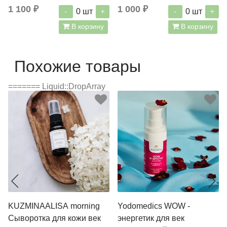
кожи лица 30 мл
1 100 ₽
1 000 ₽
-
+
-
+
0
шт
0
шт
В корзину
В корзину
Похожие товары
======= Liquid::DropArray
KUZMINAALISA morning
Yodomedics WOW -
Сыворотка для кожи век
энергетик для век