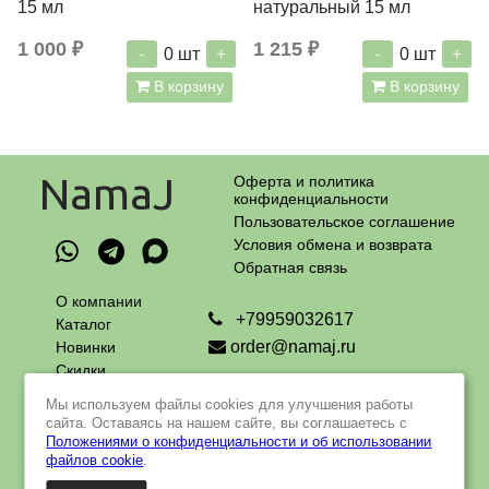
15 мл
натуральный 15 мл
1 000 ₽
1 215 ₽
-
+
-
+
0
шт
0
шт
В корзину
В корзину
NamaJ
Оферта и политика
конфиденциальности
Пользовательское соглашение
Условия обмена и возврата
Обратная связь
О компании
+79959032617
Каталог
order@namaj.ru
Новинки
Скидки
Адрес самовывоза:
Оплата
г. Москва, Чечерский проезд, 90
Мы используем файлы cookies для улучшения работы
и доставка
пн - пт с 9 до 18 ч
сайта. Оставаясь на нашем сайте, вы соглашаетесь с
Контакты
Положениями о конфиденциальности и об использовании
файлов cookie
.