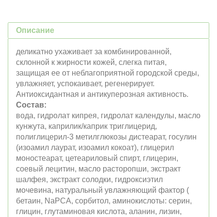
Описание
деликатно ухаживает за комбинированной,
склонной к жирности кожей, слегка питая,
защищая ее от неблагоприятной городской среды,
увлажняет, успокаивает, регенерирует.
Антиоксидантная и антикуперозная активность.
Состав:
вода, гидролат кипрея, гидролат календулы, масло
кунжута, каприлик/каприк триглицерид,
полиглицерил-3 метилглюкозы дистеарат, госулин
(изоамил лаурат, изоамил кокоат), глицерил
моностеарат, цетеариловый спирт, глицерин,
соевый лецитин, масло расторопши, экстракт
шалфея, экстракт солодки, гидроксиэтил
мочевина, натуральный увлажняющий фактор (
бетаин, NaPCA, сорбитол, аминокислоты: серин,
глицин, глутаминовая кислота, аланин, лизин,