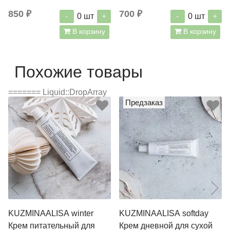
жирной кожи 40 г
850 ₽
700 ₽
-
+
-
+
0
шт
0
шт
В корзину
В корзину
Похожие товары
======= Liquid::DropArray
Предзаказ
KUZMINAALISA winter
KUZMINAALISA softday
Крем питательный для
Крем дневной для сухой