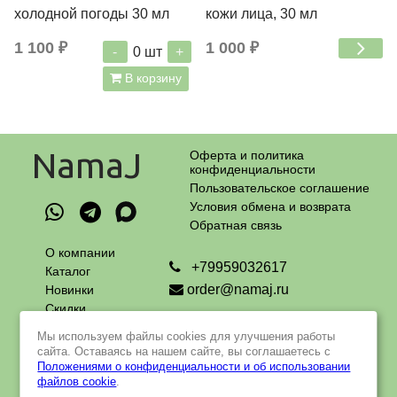
холодной погоды 30 мл
кожи лица, 30 мл
1 100 ₽
1 000 ₽
-
+
0
шт
В корзину
NamaJ
Оферта и политика
конфиденциальности
Пользовательское соглашение
Условия обмена и возврата
Обратная связь
О компании
+79959032617
Каталог
order@namaj.ru
Новинки
Скидки
Адрес самовывоза:
Оплата
г. Москва, Чечерский проезд, 90
Мы используем файлы cookies для улучшения работы
и доставка
пн - пт с 9 до 18 ч
сайта. Оставаясь на нашем сайте, вы соглашаетесь с
Контакты
Положениями о конфиденциальности и об использовании
файлов cookie
.