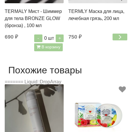
TERMALY Мист - Шиммер
TERMLY Маска для лица,
для тела BRONZE GLOW
лечебная грязь, 200 мл
(бронза) , 100 мл
690 ₽
750 ₽
-
+
0
шт
В корзину
Похожие товары
======= Liquid::DropArray