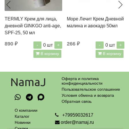
TERMLY Крем для лица,
Море Лечит Крем Дневной
дневной GINKGO anti-age,
малина и авокадо 50мл
SPF-25, 50 мл
890 ₽
266 ₽
-
+
-
+
0
шт
0
шт
В корзину
В корзину
NamaJ
Оферта и политика
конфиденциальности
Пользовательское соглашение
Условия обмена и возврата
Обратная связь
О компании
+79959032617
Каталог
order@namaj.ru
Новинки
Скидки