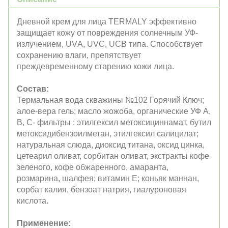
Дневной крем для лица TERMALY эффективно
защищает кожу от повреждения солнечным УФ-
излучением, UVА, UVC, UCB типа. Способствует
сохранению влаги, препятствует
преждевременному старению кожи лица.
Состав:
Термальная вода скважины №102 Горячий Ключ;
алое-вера гель; масло жожоба, органические УФ А,
В, С- фильтры : этилгексил метоксициннамат, бутил
метоксидибензоилметан, этилгексил салицилат;
натуральная слюда, диоксид титана, оксид цинка,
цетеарил оливат, сорбитан оливат, экстракты кофе
зеленого, кофе обжаренного, амаранта,
розмарина, шалфея; витамин Е; коньяк маннан,
сорбат калия, бензоат натрия, гиалуроновая
кислота.
Применение: