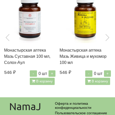
Монастырская аптека
Монастырская аптека
Мазь Суставная 100 мл,
Мазь Живица и мухомор
Солох-Аул
100 мл
546 ₽
546 ₽
-
+
-
+
0
шт
0
шт
В корзину
В корзину
NamaJ
Оферта и политика
конфиденциальности
Пользовательское соглашение