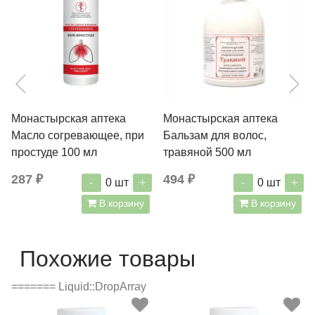
Монастырская аптека
Монастырская аптека
Масло согревающее, при
Бальзам для волос,
простуде 100 мл
травяной 500 мл
287 ₽
494 ₽
-
+
-
+
0
шт
0
шт
В корзину
В корзину
Похожие товары
======= Liquid::DropArray