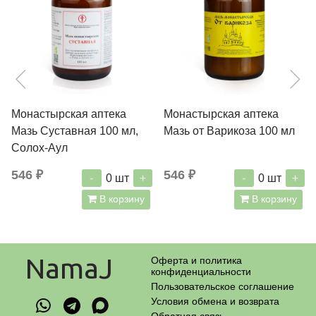
Монастырская аптека
Монастырская аптека
Мазь Суставная 100 мл,
Мазь от Варикоза 100 мл
Солох-Аул
546 ₽
546 ₽
-
+
-
+
0
шт
0
шт
В корзину
В корзину
NamaJ
Оферта и политика
конфиденциальности
Пользовательское соглашение
Условия обмена и возврата