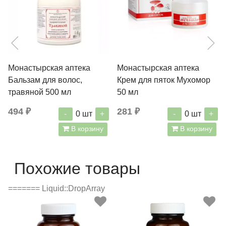
Монастырская аптека
Монастырская аптека
Бальзам для волос,
Крем для пяток Мухомор
травяной 500 мл
50 мл
494 ₽
281 ₽
-
+
-
+
0
шт
0
шт
В корзину
В корзину
Похожие товары
======= Liquid::DropArray