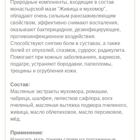
Природные компоненты, входящие в состав
монастырской мази "Живица и мухомор",
обладают очень сильным ранозаживляющим
свойством, эффективно снимают воспаления,
оказывают бактерицидное, дезинфицирующее,
противоинфекционное воздействия.
Способствуют снятию боли в суставах, а также
болей от опухолей, спазмов, судорог, радикулита.
Помогают при кожных заболеваниях, варикозе,
подагре, устраняют бородавки, папилломы,
трещины и огрубления кожи.
Состав:
Масляные экстракты мухомора, ромашки,
чабреца, шалфея, лепестков сафлора, воск
пчелиный, масляная вытяжка подмора пчелиного,
живица, масло облепиховое, масло персиковое,
мёд.
Применение:
Наносить мазь тонким слоем на пораженные