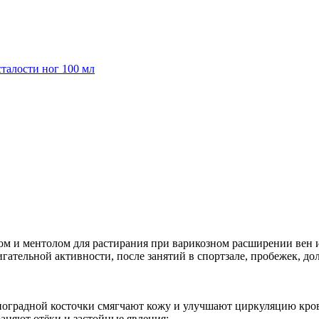
ном и ментолом
для растирания при варикозном расширении вен
ательной активности, после занятий в спортзале, пробежек, до
ноградной косточки смягчают кожу и улучшают циркуляцию кров
раняют
отёки и застойные явления;