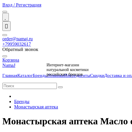
Вход / Регистрация
order@namaj.ru
+79959032617
Обратный звонок
Корзина
NamaJ
Интернет-магазин
натуральной косметики
российских брендов
Главная
Каталог
Бренды
Новинки
Ингредиенты
Скидки
Доставка и оп
Бренды
Монастырская аптека
Монастырская аптека Масло о