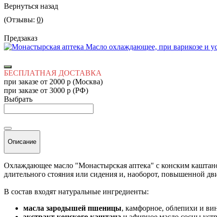
Вернуться назад
(Отзывы:
0
)
Предзаказ
БЕСПЛАТНАЯ ДОСТАВКА
при заказе от 2000 р (Москва)
при заказе от 3000 р (РФ)
Выбрать
Описание
Охлаждающее масло "Монастырская аптека" с конским кашта
длительного стояния или сидения и, наоборот,
повышенной двиг
В состав входят натуральные ингредиенты:
масла зародышей пшеницы
, камфорное, облепихи и ви
экстракт конского каштана
и эфирное масло сосны уст