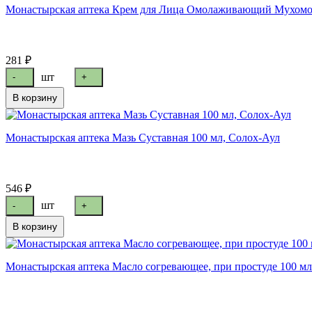
Монастырская аптека Крем для Лица Омолаживающий Мухомо
281 ₽
шт
-
+
В корзину
Монастырская аптека Мазь Суставная 100 мл, Солох-Аул
546 ₽
шт
-
+
В корзину
Монастырская аптека Масло согревающее, при простуде 100 мл