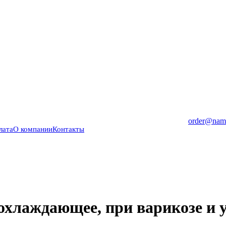
order@nama
лата
О компании
Контакты
хлаждающее, при варикозе и у