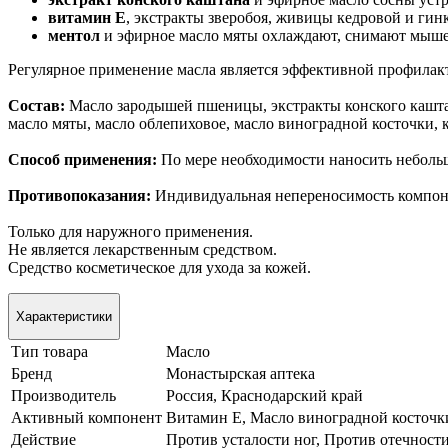
витамин Е
, экстракты зверобоя, живицы кедровой и гин
ментол
и эфирное масло мяты охлаждают, снимают мышеч
Регулярное применение масла является эффективной
профилакт
Состав:
Масло зародышей пшеницы, экстракты конского каштан
масло мяты, масло облепиховое, масло виноградной косточки,
Способ применения:
По мере необходимости наносить неболь
Противопоказания:
Индивидуальная непереносимость компон
Только для наружного применения.
Не является лекарственным средством.
Средство косметическое для ухода за кожей.
Характеристики
Тип товара
Масло
Бренд
Монастырская аптека
Производитель
Россия, Краснодарский край
Активный компонент
Витамин Е, Масло виноградной косточк
Действие
Против усталости ног, Против отечност