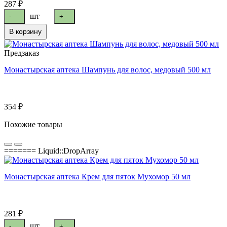
287 ₽
шт
-
+
В корзину
Предзаказ
Монастырская аптека Шампунь для волос, медовый 500 мл
354 ₽
Похожие товары
======= Liquid::DropArray
Монастырская аптека Крем для пяток Мухомор 50 мл
281 ₽
шт
-
+