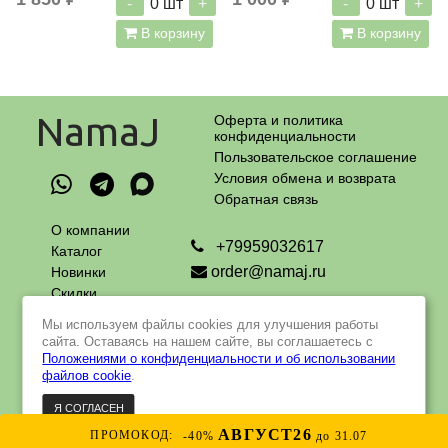
-
+
-
+
0
шт
0
шт
В корзину
В корзину
NamaJ
Оферта и политика
конфиденциальности
Пользовательское соглашение
Условия обмена и возврата
Обратная связь
О компании
+79959032617
Каталог
order@namaj.ru
Новинки
Скидки
Адрес самовывоза:
Оплата
г. Москва, Чечерский проезд, 90
Мы используем файлы cookies для улучшения работы
и доставка
пн - пт с 9 до 18 ч
сайта. Оставаясь на нашем сайте, вы соглашаетесь с
Контакты
Положениями о конфиденциальности и об использовании
файлов cookie
.
Я СОГЛАСЕН
© 2022 - 2023 Интернет-магазин натуральной и органической
косметики российского производства
Интернет-магазин создан на Insales
АВГУСТ26
ПРОМОКОД:
-40%
до 31.07