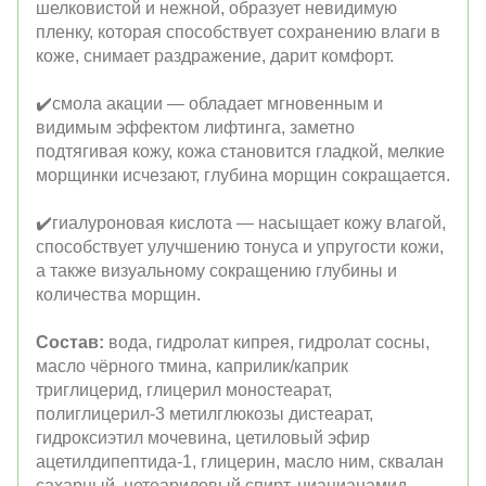
шелковистой и нежной, образует невидимую
пленку, которая способствует сохранению влаги в
коже, снимает раздражение, дарит комфорт.
✔️смола акации — обладает мгновенным и
видимым эффектом лифтинга, заметно
подтягивая кожу, кожа становится гладкой, мелкие
морщинки исчезают, глубина морщин сокращается.
✔️гиалуроновая кислота — насыщает кожу влагой,
способствует улучшению тонуса и упругости кожи,
а также визуальному сокращению глубины и
количества морщин.
Состав:
вода, гидролат кипрея, гидролат сосны,
масло чёрного тмина, каприлик/каприк
триглицерид, глицерил моностеарат,
полиглицерил-3 метилглюкозы дистеарат,
гидроксиэтил мочевина, цетиловый эфир
ацетилдипептида-1, глицерин, масло ним, сквалан
сахарный, цетеариловый спирт, ниацианамид,