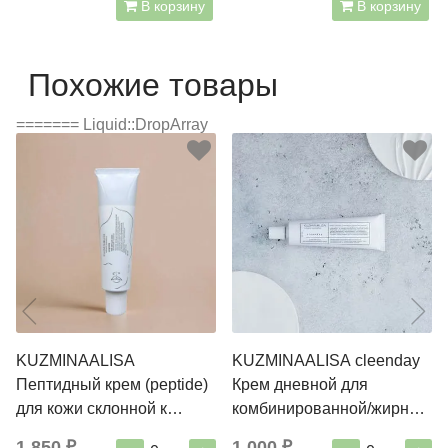
В корзину
В корзину
Похожие товары
======= Liquid::DropArray
KUZMINAALISA
KUZMINAALISA cleenday
Пептидный крем (peptide)
Крем дневной для
для кожи склонной к
комбинированной/жирной
сухости №3, 30мл
кожи лица 30 мл
1 850 ₽
1 000 ₽