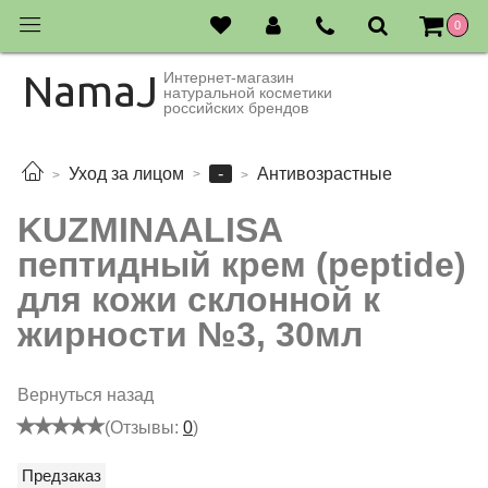
0
NamaJ
Интернет-магазин
натуральной косметики
российских брендов
-
Уход за лицом
Антивозрастные
KUZMINAALISA
пептидный крем (peptide)
для кожи склонной к
жирности №3, 30мл
Вернуться назад
(Отзывы:
0
)
Предзаказ