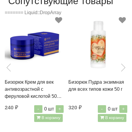
Сопутствующие товары
======= Liquid::DropArray
Бизорюк Крем для век
Бизорюк Пудра энзимная
антивозрастной с
для всех типов кожи 50 г
феруловой кислотой 50
мл
240 ₽
320 ₽
-
+
-
+
0
шт
0
шт
В корзину
В корзину