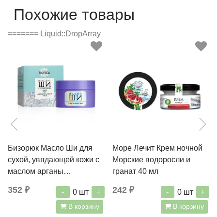
Похожие товары
======= Liquid::DropArray
Бизорюк Масло Ши для
Море Лечит Крем ночной
сухой, увядающей кожи с
Морские водоросли и
маслом арганы
гранат 40 мл
Антивозрастной уход 50
352 ₽
242 ₽
-
+
-
+
0
шт
0
шт
мл
В корзину
В корзину