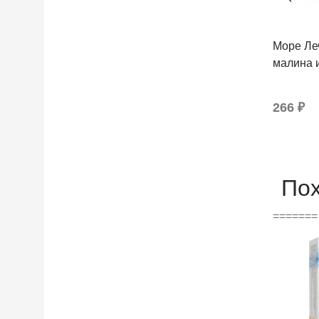
Море Ле
малина 
266 ₽
По
======= 