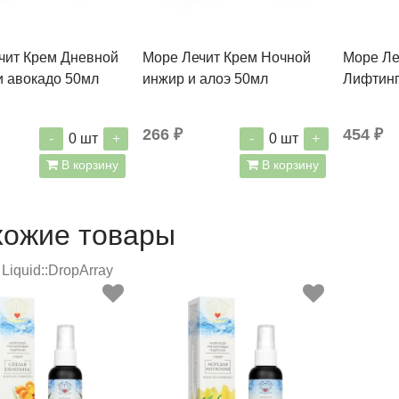
чит Крем Дневной
Море Лечит Крем Ночной
Море Ле
и авокадо 50мл
инжир и алоэ 50мл
Лифтинг
266 ₽
454 ₽
-
+
-
+
0
шт
0
шт
В корзину
В корзину
хожие товары
Liquid::DropArray