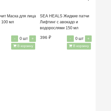
чит Маска для лица
SEA HEALS Жидкие патчи
Море Ле
 100 мл
Лифтинг с авокадо и
улиточн
водорослями 150 мл
396 ₽
266 ₽
-
+
-
+
0
шт
0
шт
В корзину
В корзину