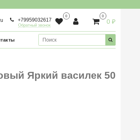
0
0
+79959032617
ru
0 ₽
Обратный звонок
нтакты
овый Яркий василек 50