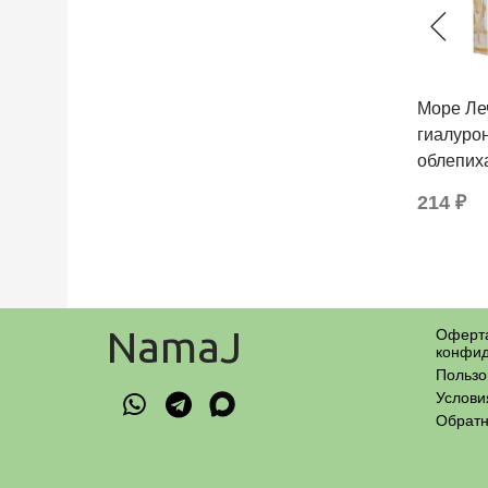
Море Ле
гиалуро
облепих
214 ₽
NamaJ
Оферта
конфид
Пользо
Услови
Обратн