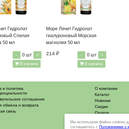
чит Гидролат
Море Лечит Гидролат
новый Спелая
гиалуроновый Морская
а 50 мл
магнолия 50 мл
214 ₽
-
+
-
+
0
шт
0
шт
В корзину
В корзину
 и политика
О компании
енциальности
Каталог
вательское соглашение
Новинки
я обмена и возврата
Скидки
ая связь
Оплата
и доставка
Мы используем файлы cookies дл
Контакты
соглашаетесь с
Положениями о к