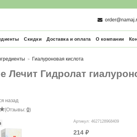
order@namaj.
едиенты
Скидки
Доставка и оплата
О компании
Ко
нгредиенты
Гиалуроновая кислота
е Лечит Гидролат гиалурон
ся назад
(Отзывы:
0
)
Артикул:
4627128968409
з
214 ₽