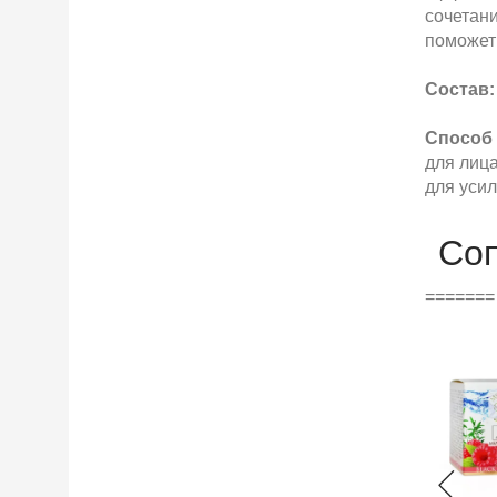
сочетани
поможет 
Состав:
Способ
для лица
для уси
Со
======= 