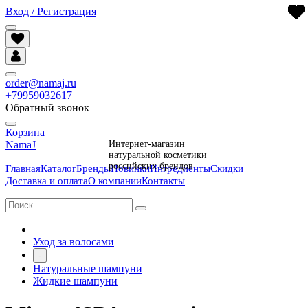
Вход / Регистрация
order@namaj.ru
+79959032617
Обратный звонок
Корзина
NamaJ
Интернет-магазин
натуральной косметики
российских брендов
Главная
Каталог
Бренды
Новинки
Ингредиенты
Скидки
Доставка и оплата
О компании
Контакты
Уход за волосами
-
Натуральные шампуни
Жидкие шампуни