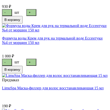
930 ₽
шт
-
+
В корзину
Формула воды Крем для рук на термальной воде Ессентуки
№4 от морщин 150 мл
1 000 ₽
шт
-
+
В корзину
Предзаказ
LimuSpa Маска-филлер для волос восстанавливающая 15 мл
190 ₽