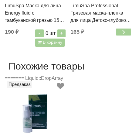
LimuSpa Маска для лица
LimuSpa Professional
Energy fluid с
Грязевая маска-пленка
тамбуканской грязью 15
для лица Детокс-глубокое
мл
очищение и лифтинг 1 шт
190 ₽
165 ₽
-
+
0
шт
В корзину
Похожие товары
======= Liquid::DropArray
Предзаказ