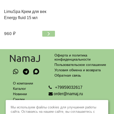
LimuSpa Крем для век
Energy fluid 15 мл
960 ₽
NamaJ
Оферта и политика
конфиденциальности
Пользовательское соглашение
Условия обмена и возврата
Обратная связь
О компании
+79959032617
Каталог
order@namaj.ru
Новинки
Скидки
Адрес самовывоза:
Оплата
г. Москва, Чечерский проезд, 90
Мы используем файлы cookies для улучшения работы
и доставка
пн - пт с 9 до 18 ч
сайта. Оставаясь на нашем сайте, вы соглашаетесь с