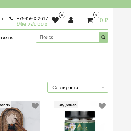
0
0
+79959032617
ru
0 ₽
Обратный звонок
нтакты
заказ
Предзаказ