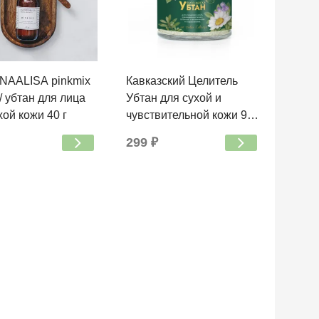
NAALISA pinkmix
Кавказский Целитель
/ убтан для лица
Убтан для сухой и
хой кожи 40 г
чувствительной кожи 95
г
299 ₽