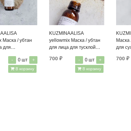
AALISA
KUZMINAALISA
KUZMI
x Маска / убтан
yellowmix Маска / убтан
Маска 
а для
для лица для тусклой
для су
рованной и
кожи 40 г
700 ₽
700 ₽
-
+
-
+
0
шт
0
шт
кожи 40 г
В корзину
В корзину