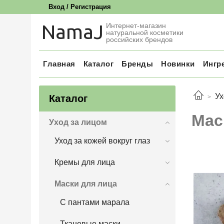
Вход / Регистрация
NamaJ
Интернет-магазин
натуральной косметики
российских брендов
Главная
Каталог
Бренды
Новинки
Ингр
Ух
Каталог
Мас
Уход за лицом
Уход за кожей вокруг глаз
Кремы для лица
Маски для лица
С пантами марала
Тканевые маски