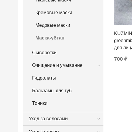
Кремовые маски
Медовые маски
KUZMIN
Маска-убтан
greenmi
для лиц
Сыворотки
комбини
700 ₽
жирной 
Очищение и умывание
Гидролаты
Бальзамы для губ
Тоники
Уход за волосами
Уход за телом