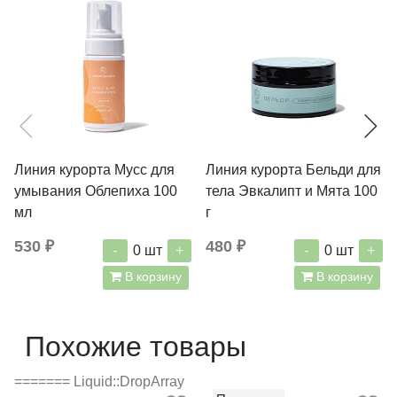
Линия курорта Мусс для
Линия курорта Бельди для
умывания Облепиха 100
тела Эвкалипт и Мята 100
мл
г
530 ₽
480 ₽
-
+
-
+
0
шт
0
шт
В корзину
В корзину
Похожие товары
======= Liquid::DropArray