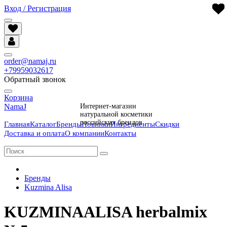
Вход / Регистрация
order@namaj.ru
+79959032617
Обратный звонок
Корзина
NamaJ
Интернет-магазин
натуральной косметики
российских брендов
Главная
Каталог
Бренды
Новинки
Ингредиенты
Скидки
Доставка и оплата
О компании
Контакты
Бренды
Kuzmina Alisa
KUZMINAALISA herbalmix