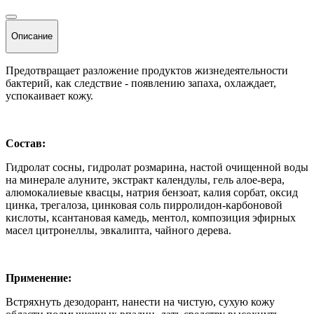
Описание
Предотвращает разложение продуктов жизнедеятельности
бактерий, как следствие - появлению запаха, охлаждает,
успокаивает кожу.
Состав:
Гидролат сосны, гидролат розмарина, настой очищенной воды
на минерале алуните, экстракт календулы, гель алое-вера,
алюмокалиевые квасцы, натрия бензоат, калия сорбат, оксид
цинка, трегалоза, цинковая соль пирролидон-карбоновой
кислоты, ксантановая камедь, ментол, композиция эфирных
масел цитронеллы, эвкалипта, чайного дерева.
Применение:
Встряхнуть дезодорант, нанести на чистую, сухую кожу