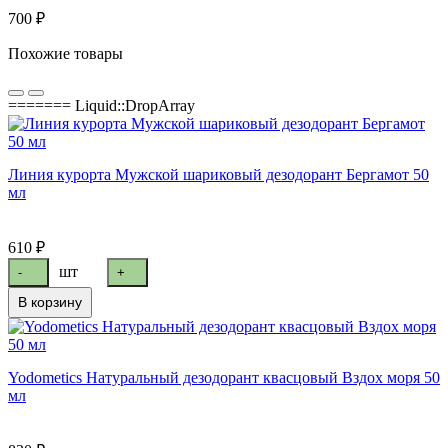
700 ₽
Похожие товары
======= Liquid::DropArray
Линия курорта Мужской шариковый дезодорант Бергамот 50
мл
610 ₽
шт
-
+
В корзину
Yodometics Натуральный дезодорант квасцовый Вздох моря 50
мл