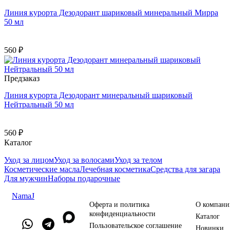
Линия курорта Дезодорант шариковый минеральный Мирра
50 мл
560 ₽
Предзаказ
Линия курорта Дезодорант минеральный шариковый
Нейтральный 50 мл
560 ₽
Каталог
Уход за лицом
Уход за волосами
Уход за телом
Косметические масла
Лечебная косметика
Средства для загара
Для мужчин
Наборы подарочные
NamaJ
Оферта и политика
О компани
конфиденциальности
Каталог
Пользовательское соглашение
Новинки