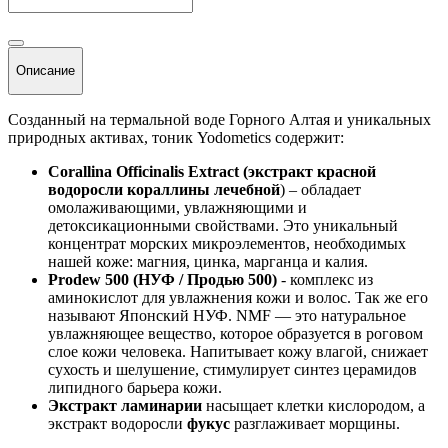
Описание
Созданный на термальной воде Горного Алтая и уникальных
природных активах, тоник Yodometics содержит:
Corallina Officinalis Extract (экстракт красной
водоросли кораллины лечебной
) – обладает
омолаживающими, увлажняющими и
детоксикационными свойствами. Это уникальный
концентрат морских микроэлементов, необходимых
нашей коже: магния, цинка, марганца и калия.
Prodew 500 (НУФ / Продью 500)
- комплекс из
аминокислот для увлажнения кожи и волос. Так же его
называют Японский НУФ. NMF — это натуральное
увлажняющее вещество, которое образуется в роговом
слое кожи человека. Напитывает кожу влагой, снижает
сухость и шелушение, стимулирует синтез церамидов
липидного барьера кожи.
Экстракт ламинарии
насыщает клетки кислородом, а
экстракт водоросли
фукус
разглаживает морщины.