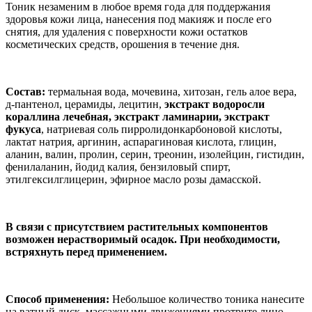
Тоник незаменим в любое время года для поддержания
здоровья кожи лица, нанесения под макияж и после его
снятия, для удаления с поверхности кожи остатков
косметических средств, орошения в течение дня.
Состав:
термальная вода, мочевина, хитозан, гель алое вера,
д-пантенол, церамиды, лецитин,
экстракт водоросли
кораллина лечебная, экстракт ламинарии, экстракт
фукуса
, натриевая соль пирролидонкарбоновой кислоты,
лактат натрия, аргинин, аспарагиновая кислота, глицин,
аланин, валин, пролин, серин, треонин, изолейцин, гистидин,
фенилаланин, йодид калия, бензиловый спирт,
этилгексилглицерин, эфирное масло розы дамасской.
В связи с присутствием растительных компонентов
возможен нерастворимый осадок. При необходимости,
встряхнуть перед применением.
Способ применения:
Небольшое количество тоника нанесите
на ватный диск, массажными движениями протрите лицо