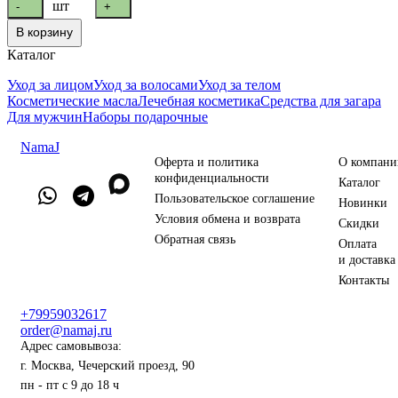
шт
-
+
В корзину
Каталог
Уход за лицом
Уход за волосами
Уход за телом
Косметические масла
Лечебная косметика
Средства для загара
Для мужчин
Наборы подарочные
NamaJ
Оферта и политика
О компани
конфиденциальности
Каталог
Пользовательское соглашение
Новинки
Условия обмена и возврата
Скидки
Обратная связь
Оплата
и доставка
Контакты
+79959032617
order@namaj.ru
Адрес самовывоза:
г. Москва, Чечерский проезд, 90
пн - пт с 9 до 18 ч