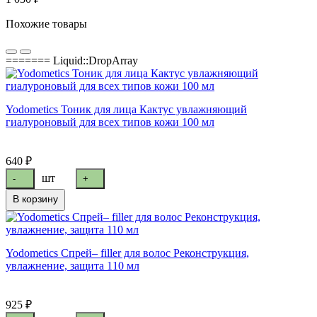
Похожие товары
======= Liquid::DropArray
Yodometics Тоник для лица Кактус увлажняющий
гиалуроновый для всех типов кожи 100 мл
640 ₽
шт
-
+
В корзину
Yodometics Спрей– filler для волос Реконструкция,
увлажнение, защита 110 мл
925 ₽