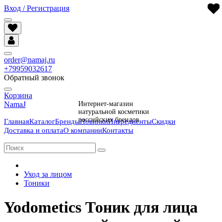
Вход / Регистрация
order@namaj.ru
+79959032617
Обратный звонок
Корзина
NamaJ
Интернет-магазин
натуральной косметики
российских брендов
Главная
Каталог
Бренды
Новинки
Ингредиенты
Скидки
Доставка и оплата
О компании
Контакты
Уход за лицом
Тоники
Yodometics Тоник для лица