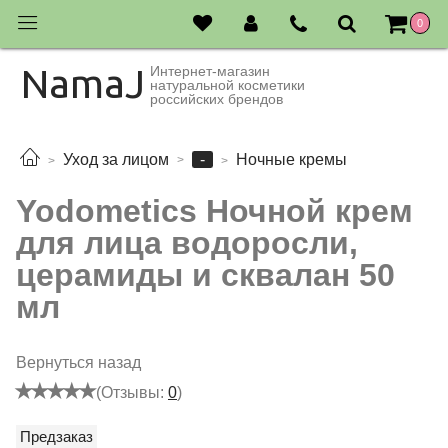
0
NamaJ
Интернет-магазин
натуральной косметики
российских брендов
-
Уход за лицом
Ночные кремы
Yodometics Ночной крем
для лица водоросли,
церамиды и сквалан 50
мл
Вернуться назад
(Отзывы:
0
)
Предзаказ