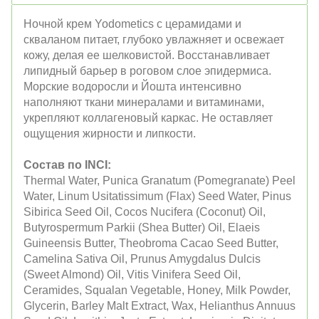
Ночной крем Yodometics с церамидами и
скваланом питает, глубоко увлажняет и освежает
кожу, делая ее шелковистой. Восстанавливает
липидный барьер в роговом слое эпидермиса.
Морские водоросли и Йошта интенсивно
наполняют ткани минералами и витаминами,
укрепляют коллагеновый каркас. Не оставляет
ощущения жирности и липкости.
Состав по INCI:
Thermal Water, Punica Granatum (Pomegranate) Peel
Water, Linum Usitatissimum (Flax) Seed Water, Pinus
Sibirica Seed Oil, Cocos Nucifera (Coconut) Oil,
Butyrospermum Parkii (Shea Butter) Oil, Elaeis
Guineensis Butter, Theobroma Cacao Seed Butter,
Camelina Sativa Oil, Prunus Amygdalus Dulcis
(Sweet Almond) Oil, Vitis Vinifera Seed Oil,
Ceramides, Squalan Vegetable, Honey, Milk Powder,
Glycerin, Barley Malt Extract, Wax, Helianthus Annuus