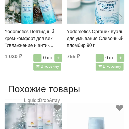
Yodometics Пептидный
Yodometics Органик-вуаль
крем-комфорт для век
для умывания Cливочный
"Увлажнение и анти-
пломбир 90 г
стресс" 30 мл
1 030 ₽
755 ₽
-
+
-
+
0
шт
0
шт
В корзину
В корзину
Похожие товары
======= Liquid::DropArray