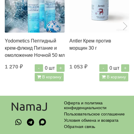
Yodometics Пептидный
Antler Крем против
крем-флюид Питание и
морщин 30 г
омоложение Ночной 50 мл
1 270 ₽
1 053 ₽
-
+
-
+
0
шт
0
шт
В корзину
В корзину
NamaJ
Оферта и политика
конфиденциальности
Пользовательское соглашение
Условия обмена и возврата
Обратная связь