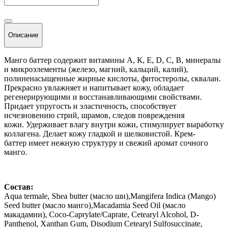
Описание
Манго баттер содержит витамины A, К, E, D, C, B, минералы
и микроэлементы (железо, магний, кальций, калий),
полиненасыщенные жирные кислоты, фитостеролы, сквалан.
Прекрасно увлажняет и напитывает кожу, обладает
регенерирующими и восстанавливающими свойствами.
Придает упругость и эластичность, способствует
исчезновению стрий, шрамов, следов повреждения
кожи. Удерживает влагу внутри кожи, стимулирует выработку
коллагена. Делает кожу гладкой и шелковистой. Крем-
баттер имеет нежную структуру и свежий аромат сочного
манго.
Состав:
Aqua termale, Shea butter (масло ши),Mangifera Indica (Mango)
Seed butter (масло манго),Macadamia Seed Oil (масло
макадамии), Coco-Caprylate/Caprate, Cetearyl Alcohol, D-
Panthenol, Xanthan Gum, Disodium Cetearyl Sulfosuccinate,