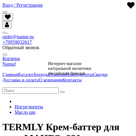
Вход / Регистрация
order@namaj.ru
+79959032617
Обратный звонок
Корзина
NamaJ
Интернет-магазин
натуральной косметики
российских брендов
Главная
Каталог
Бренды
Новинки
Ингредиенты
Скидки
Доставка и оплата
О компании
Контакты
Ингредиенты
Масло ши
TERMLY Крем-баттер для