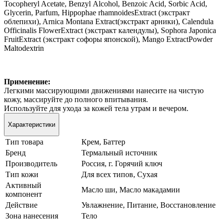
Tocopheryl Acetate, Benzyl Аlcohol, Benzoic Acid, Sorbic Acid,
Glycerin, Parfum, Hippophae rhamnoidesExtract (экстракт
облепихи), Arnica Montana Extract(экстракт арники), Calendula
Officinalis FlowerExtract (экстракт календулы), Sophora Japonica
FruitExtract (экстракт софоры японской), Mango ExtractPowder
Maltodextrin
Применение:
Легкими массирующими движениями нанесите на чистую
кожу, массируйте до полного впитывания.
Используйте для ухода за кожей тела утрам и вечером.
Характеристики
Тип товара
Крем, Баттер
Бренд
Термальный источник
Производитель
Россия, г. Горячий ключ
Тип кожи
Для всех типов, Сухая
Активный
Масло ши, Масло макадамии
компонент
Действие
Увлажнение, Питание, Восстановление
Зона нанесения
Тело