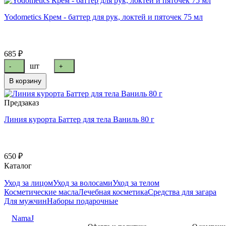
Yodometics Крем - баттер для рук, локтей и пяточек 75 мл
685 ₽
шт
-
+
В корзину
Предзаказ
Линия курорта Баттер для тела Ваниль 80 г
650 ₽
Каталог
Уход за лицом
Уход за волосами
Уход за телом
Косметические масла
Лечебная косметика
Средства для загара
Для мужчин
Наборы подарочные
NamaJ