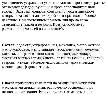
увлажнение, устраняют сухость, помогают при гиперкератозе,
оказывают дезодорирующий и противовоспалительный
эффект. Экстракт монарды содержит тимол и линалоол,
которые оказывают антимикробное и противогрибковое
действие. При постоянном применении крема кожа
становится гладкой и нежной. Крем способствует
размягчению мозолей и натоптышей.
Состав:
вода структурированная, мочевина, масло жожоба,
масло кокосовое, масло миндаля, воск пчелиный, молочная
кислота, экстракт ванили масляный, экстракт монарды,
масляная вытяжка тамбуканской грязи, витамин Е, глицерин,
гуаровая камедь, эфирное масло лимона, ароматическая
композиция эфирных масел.
Способ применения:
нанести на очищенную кожу стоп
массажными движениями, равномерно распределив до
полного впитывания. Рекомендуется применять на ночь.