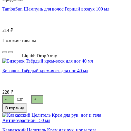
TambuSun Шампунь для волос Горный воздух 100 мл
214 ₽
Похожие товары
======= Liquid::DropArray
Бизорюк Твёрдый крем-воск для ног 40 мл
228 ₽
шт
-
+
В корзину
Кавказский Целитель Крем для рук, ног и тела