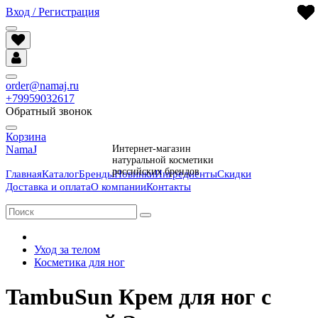
Вход / Регистрация
order@namaj.ru
+79959032617
Обратный звонок
Корзина
NamaJ
Интернет-магазин
натуральной косметики
российских брендов
Главная
Каталог
Бренды
Новинки
Ингредиенты
Скидки
Доставка и оплата
О компании
Контакты
Уход за телом
Косметика для ног
TambuSun Крем для ног с