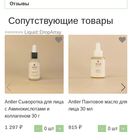
Отзывы
Сопутствующие товары
======= Liquid::DropArray
Antler Сыворотка для лица
Antler Пантовое масло для
с Аминокислотами и
лица 30 мл
коллагеном 30 г
1 297 ₽
915 ₽
-
+
-
+
0
шт
0
шт