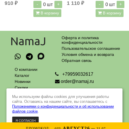
910 ₽
1 110 ₽
-
+
-
+
0
шт
0
шт
В корзину
В корзину
NamaJ
Оферта и политика
конфиденциальности
Пользовательское соглашение
Условия обмена и возврата
Обратная связь
О компании
+79959032617
Каталог
order@namaj.ru
Новинки
Скидки
Адрес самовывоза:
Оплата
г. Москва, Чечерский проезд, 90
Мы используем файлы cookies для улучшения работы
и доставка
пн - пт с 9 до 18 ч
сайта. Оставаясь на нашем сайте, вы соглашаетесь с
Контакты
Положениями о конфиденциальности и об использовании
файлов cookie
.
Я СОГЛАСЕН
© 2022 - 2023 Интернет-магазин натуральной и органической
косметики российского производства
АВГУСТ26
Интернет-магазин создан на Insales
ПРОМОКОД:
-40%
до 31.07