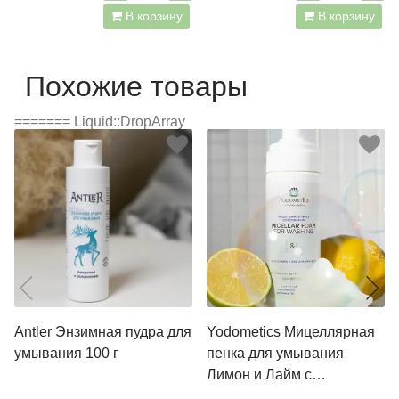
В корзину
В корзину
Похожие товары
======= Liquid::DropArray
Antler Энзимная пудра для
Yodometics Мицеллярная
умывания 100 г
пенка для умывания
Лимон и Лайм с
витамином С 150 мл