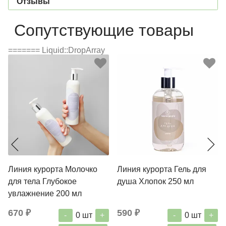
Отзывы
Сопутствующие товары
======= Liquid::DropArray
Линия курорта Молочко
Линия курорта Гель для
для тела Глубокое
душа Хлопок 250 мл
увлажнение 200 мл
670 ₽
590 ₽
-
+
-
+
0
шт
0
шт