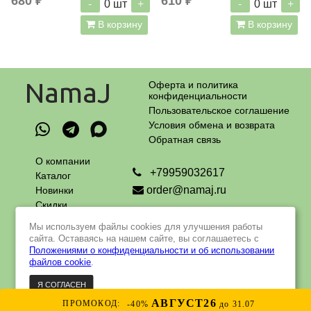
680 ₽
610 ₽
-
+
-
+
0
шт
0
шт
В корзину
В корзину
NamaJ
Оферта и политика
конфиденциальности
Пользовательское соглашение
Условия обмена и возврата
Обратная связь
О компании
+79959032617
Каталог
order@namaj.ru
Новинки
Скидки
Адрес самовывоза:
Оплата
г. Москва, Чечерский проезд, 90
Мы используем файлы cookies для улучшения работы
и доставка
пн - пт с 9 до 18 ч
сайта. Оставаясь на нашем сайте, вы соглашаетесь с
Контакты
Положениями о конфиденциальности и об использовании
файлов cookie
.
Я СОГЛАСЕН
© 2022 - 2023 Интернет-магазин натуральной и органической
косметики российского производства
Интернет-магазин создан на Insales
АВГУСТ26
ПРОМОКОД:
-40%
до 31.07