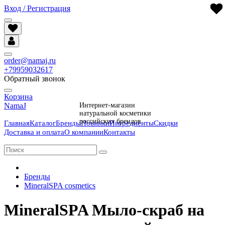
Вход / Регистрация
order@namaj.ru
+79959032617
Обратный звонок
Корзина
NamaJ
Интернет-магазин
натуральной косметики
российских брендов
Главная
Каталог
Бренды
Новинки
Ингредиенты
Скидки
Доставка и оплата
О компании
Контакты
Бренды
MineralSPA cosmetics
MineralSPA Мыло-скраб на