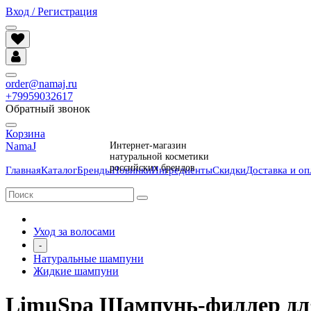
Вход / Регистрация
order@namaj.ru
+79959032617
Обратный звонок
Корзина
NamaJ
Интернет-магазин
натуральной косметики
российских брендов
Главная
Каталог
Бренды
Новинки
Ингредиенты
Скидки
Доставка и оп
Уход за волосами
-
Натуральные шампуни
Жидкие шампуни
LimuSpa Шампунь-филлер для