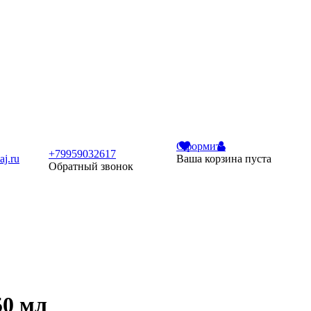
Оформить
+79959032617
j.ru
Ваша корзина пуста
Обратный звонок
50 мл