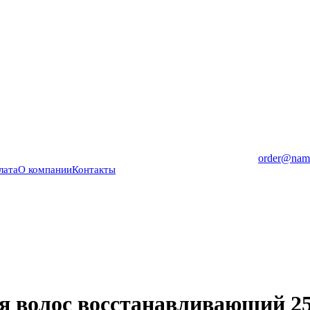
order@nama
лата
О компании
Контакты
 волос восстанавливающий 2