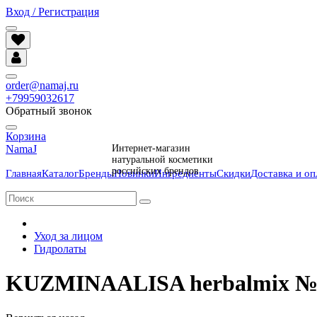
Вход / Регистрация
order@namaj.ru
+79959032617
Обратный звонок
Корзина
NamaJ
Интернет-магазин
натуральной косметики
российских брендов
Главная
Каталог
Бренды
Новинки
Ингредиенты
Скидки
Доставка и оп
Уход за лицом
Гидролаты
KUZMINAALISA herbalmix №1 