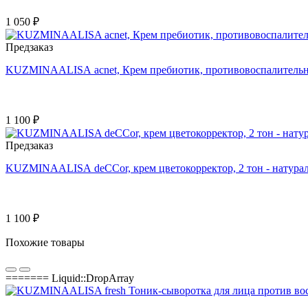
1 050 ₽
Предзаказ
KUZMINAALISA acnet, Крем пребиотик, противовоспалительн
1 100 ₽
Предзаказ
KUZMINAALISA deССor, крем цветокорректор, 2 тон - натурал
1 100 ₽
Похожие товары
======= Liquid::DropArray