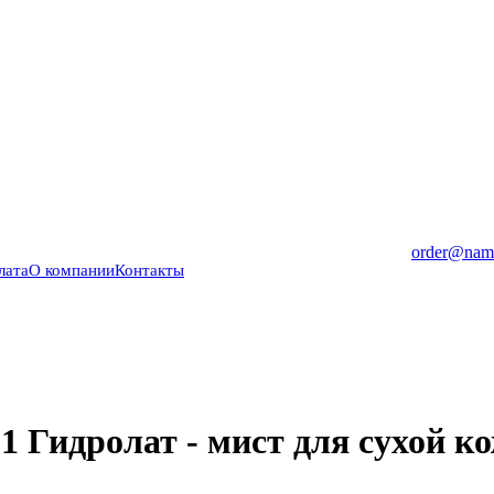
order@nama
лата
О компании
Контакты
Гидролат - мист для сухой ко