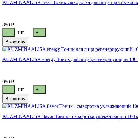
KUZMINAALISA fresh Тоник-сыворотка для лица против восп
850 ₽
шт
-
+
В корзину
KUZMINAALISA energy Тоник для лица регенерирующий 100
950 ₽
шт
-
+
В корзину
KUZMINAALISA flavor Тоник - сыворотка увл