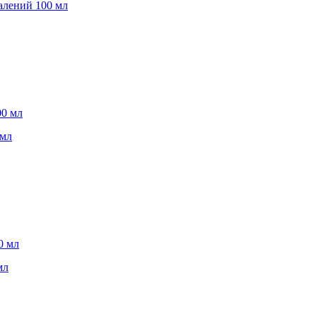
алений 100 мл
 мл
ажняющий 100 мл