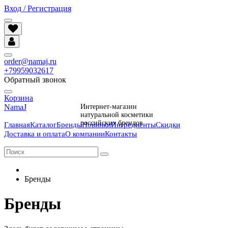
Вход / Регистрация
order@namaj.ru
+79959032617
Обратный звонок
Корзина
NamaJ
Интернет-магазин
натуральной косметики
российских брендов
Главная
Каталог
Бренды
Новинки
Ингредиенты
Скидки
Доставка и оплата
О компании
Контакты
Бренды
Бренды