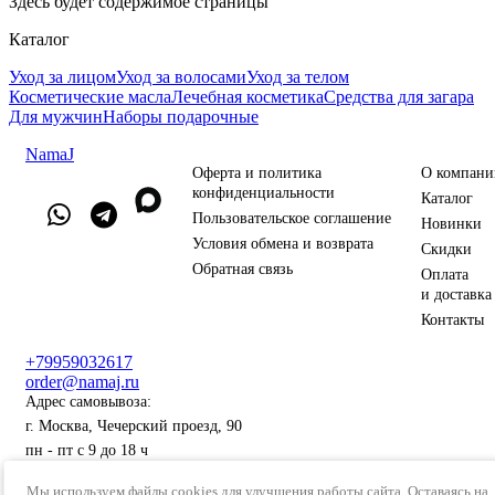
Здесь будет содержимое страницы
Каталог
Уход за лицом
Уход за волосами
Уход за телом
Косметические масла
Лечебная косметика
Средства для загара
Для мужчин
Наборы подарочные
NamaJ
Оферта и политика
О компани
конфиденциальности
Каталог
Пользовательское соглашение
Новинки
Условия обмена и возврата
Скидки
Обратная связь
Оплата
и доставка
Контакты
+79959032617
order@namaj.ru
Адрес самовывоза:
г. Москва, Чечерский проезд, 90
пн - пт с 9 до 18 ч
Мы используем файлы cookies для улучшения работы сайта. Оставаясь на