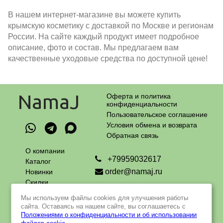
В нашем интернет-магазине вы можете купить
крымскую косметику с доставкой по Москве и регионам
России. На сайте каждый продукт имеет подробное
описание, фото и состав. Мы предлагаем вам
качественные уходовые средства по доступной цене!
NamaJ
Оферта и политика
конфиденциальности
Пользовательское соглашение
Условия обмена и возврата
Обратная связь
О компании
+79959032617
Каталог
order@namaj.ru
Новинки
Скидки
Адрес самовывоза:
Оплата
г. Москва, Чечерский проезд, 90
Мы используем файлы cookies для улучшения работы
и доставка
пн - пт с 9 до 18 ч
сайта. Оставаясь на нашем сайте, вы соглашаетесь с
Контакты
Положениями о конфиденциальности и об использовании