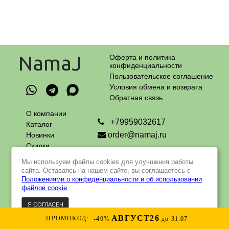
NamaJ
Оферта и политика
конфиденциальности
Пользовательское соглашение
Условия обмена и возврата
Обратная связь
О компании
+79959032617
Каталог
order@namaj.ru
Новинки
Скидки
Адрес самовывоза:
Оплата
г. Москва, Чечерский проезд, 90
Мы используем файлы cookies для улучшения работы
и доставка
пн - пт с 9 до 18 ч
сайта. Оставаясь на нашем сайте, вы соглашаетесь с
Контакты
Положениями о конфиденциальности и об использовании
файлов cookie
.
Я СОГЛАСЕН
© 2022 - 2023 Интернет-магазин натуральной и органической
косметики российского производства
Интернет-магазин создан на Insales
АВГУСТ26
ПРОМОКОД:
-40%
до 31.07