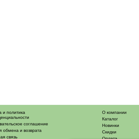
 и политика
О компании
енциальности
Каталог
вательское соглашение
Новинки
я обмена и возврата
Скидки
ая связь
Оплата