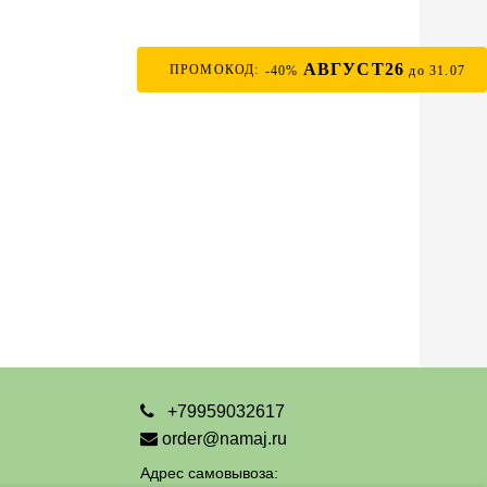
АВГУСТ26
ПРОМОКОД:
-40%
до 31.07
+79959032617
order@namaj.ru
Адрес самовывоза: