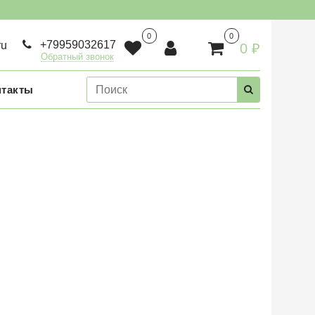
0
0
+79959032617
ru
0 ₽
Обратный звонок
нтакты