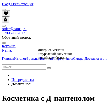
Вход / Регистрация
order@namaj.ru
+79959032617
Обратный звонок
Корзина
NamaJ
Интернет-магазин
натуральной косметики
российских брендов
Главная
Каталог
Бренды
Новинки
Ингредиенты
Скидки
Доставка и оп
Ингредиенты
Д-пантенол
Косметика с Д-пантенолом