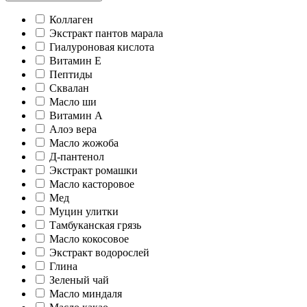
Коллаген
Экстракт пантов марала
Гиалуроновая кислота
Витамин Е
Пептиды
Сквалан
Масло ши
Витамин А
Алоэ вера
Масло жожоба
Д-пантенол
Экстракт ромашки
Масло касторовое
Мед
Муцин улитки
Тамбуканская грязь
Масло кокосовое
Экстракт водорослей
Глина
Зеленый чай
Масло миндаля