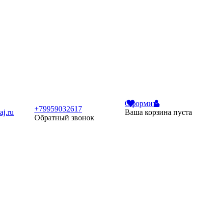
Оформить
+79959032617
j.ru
Ваша корзина пуста
Обратный звонок