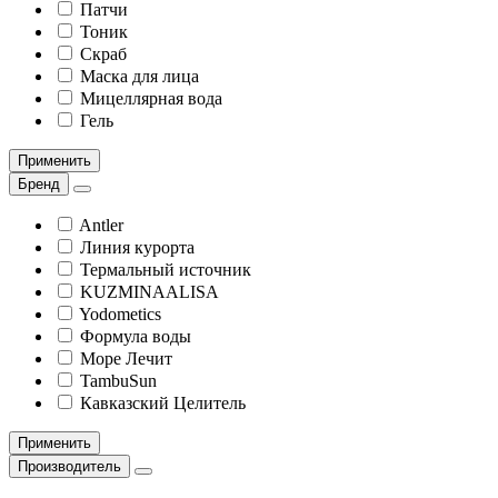
Патчи
Тоник
Скраб
Маска для лица
Мицеллярная вода
Гель
Применить
Бренд
Antler
Линия курорта
Термальный источник
KUZMINAALISA
Yodometics
Формула воды
Море Лечит
TambuSun
Кавказский Целитель
Применить
Производитель