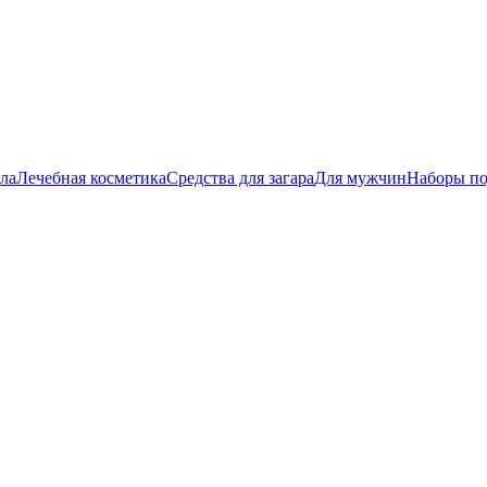
ла
Лечебная косметика
Средства для загара
Для мужчин
Наборы п