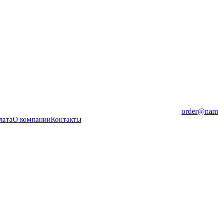
order@nama
лата
О компании
Контакты