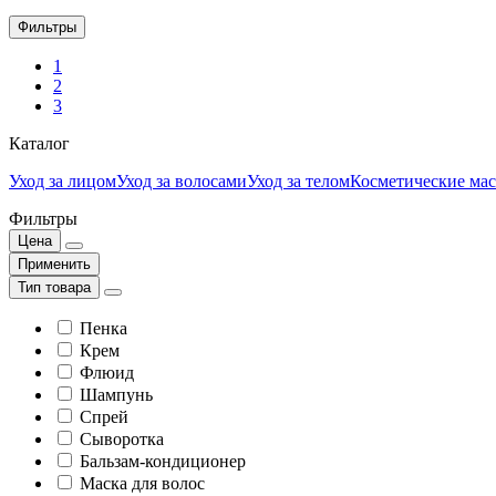
Фильтры
1
2
3
Каталог
Уход за лицом
Уход за волосами
Уход за телом
Косметические мас
Фильтры
Цена
Применить
Тип товара
Пенка
Крем
Флюид
Шампунь
Спрей
Сыворотка
Бальзам-кондиционер
Маска для волос