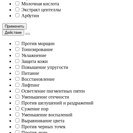
Молочная кислота
Экстракт центеллы
Арбутин
Применить
Действие
Против морщин
Тонизирование
Увлажнение
Защита кожи
Повышение упругости
Питание
Восстановление
Лифтинг
Осветление пигментных пятен
Уменьшение отечности
Против шелушений и раздражений
Сужение пор
Уменьшение воспалений
Выравнивание цвета
Против черных точек
Против акне