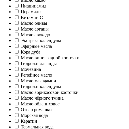
Масло какао
Ниацинамид
Церамиды
Витамин C
Масло оливы
Масло арганы
Масло авокадо
Экстракт календулы
Эфирные масла
Кора дуба
Масло виноградной косточки
Гидролат лаванды
Мочевина
Репейное масло
Масло макадамии
Гидролат календулы
Масло абрикосовой косточки
Масло чёрного тмина
Масло облепиховое
Отвар ромашки
Морская вода
Кератин
Термальная вода