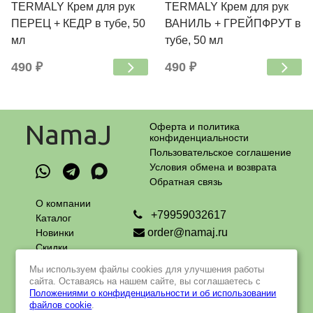
TERMALY Крем для рук
TERMALY Крем для рук
ПЕРЕЦ + КЕДР в тубе, 50
ВАНИЛЬ + ГРЕЙПФРУТ в
мл
тубе, 50 мл
490 ₽
490 ₽
NamaJ
Оферта и политика
конфиденциальности
Пользовательское соглашение
Условия обмена и возврата
Обратная связь
О компании
+79959032617
Каталог
order@namaj.ru
Новинки
Скидки
Адрес самовывоза:
Оплата
г. Москва, Чечерский проезд, 90
Мы используем файлы cookies для улучшения работы
и доставка
пн - пт с 9 до 18 ч
сайта. Оставаясь на нашем сайте, вы соглашаетесь с
Контакты
Положениями о конфиденциальности и об использовании
файлов cookie
.